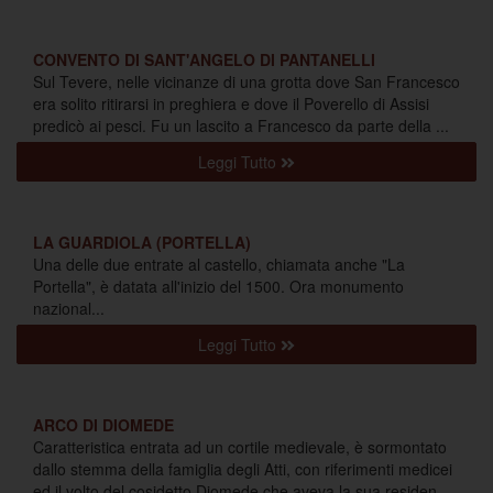
CONVENTO DI SANT'ANGELO DI PANTANELLI
Sul Tevere, nelle vicinanze di una grotta dove San Francesco
era solito ritirarsi in preghiera e dove il Poverello di Assisi
predicò ai pesci. Fu un lascito a Francesco da parte della ...
Leggi Tutto
LA GUARDIOLA (PORTELLA)
Una delle due entrate al castello, chiamata anche "La
Portella", è datata all'inizio del 1500. Ora monumento
nazional...
Leggi Tutto
ARCO DI DIOMEDE
Caratteristica entrata ad un cortile medievale, è sormontato
dallo stemma della famiglia degli Atti, con riferimenti medicei
ed il volto del cosidetto Diomede che aveva la sua residen...