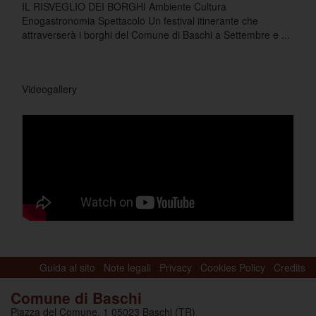
IL RISVEGLIO DEI BORGHI Ambiente Cultura
Enogastronomia Spettacolo Un festival itinerante che
attraverserà i borghi del Comune di Baschi a Settembre e ...
Videogallery
Guida al sito
|
Note legali
|
Privacy
|
Cookies Policy
|
Credits
Comune di Baschi
Piazza del Comune, 1 05023 Baschi (TR)