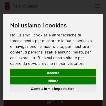
Turismo Baschi
Toggl
navig
Noi usiamo i cookies
«
1
2
»
Noi usiamo i cookies e altre tecniche di
CHIESA DI SAN NICOLO'
tracciamento per migliorare la tua esperienza
Dell'architetto Ippolito Scalza, in pietra arenaria locale,
di navigazione nel nostro sito, per mostrarti
conserva oltre alle reliquie del Santo anche un pregevole
contenuti personalizzati e annunci mirati, per
trittico di Giovanni di Paolo (1440). Da notare anche l'orga...
analizzare il traffico sul nostro sito, e per
Leggi Tutto
capire da dove arrivano i nostri visitatori.
Accetto
"LA MARROCA"
Rifiuto
Di provenienza sconosciuta, è conservata presso
l'Antiquarium di Baschi ed è visibile sulla fronte del palazzo
Cambia le mie impostazioni
municipale. E' un mascherone rinascimentale, scolpito nel...
Leggi Tutto