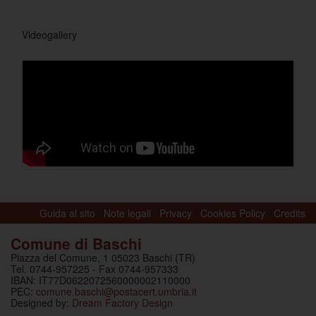
Videogallery
Guida al sito
|
Note legali
|
Privacy
|
Cookies Policy
|
Credits
Comune di Baschi
Piazza del Comune, 1 05023 Baschi (TR)
Tel. 0744-957225 - Fax 0744-957333
IBAN: IT77D0622072560000002110000
PEC:
comune.baschi@postacert.umbria.it
Designed by:
Dream Factory Design