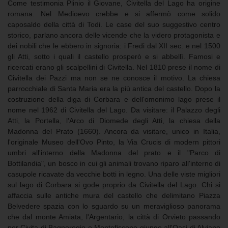
Come testimonia Plinio il Giovane, Civitella del Lago ha origine
romana. Nel Medioevo crebbe e si affermò come solido
caposaldo della città di Todi. Le case del suo suggestivo centro
storico, parlano ancora delle vicende che la videro protagonista e
dei nobili che le ebbero in signoria: i Fredi dal XII sec. e nel 1500
gli Atti, sotto i quali il castello prosperò e si abbellì. Famosi e
ricercati erano gli scalpellini di Civitella. Nel 1810 prese il nome di
Civitella dei Pazzi ma non se ne conosce il motivo. La chiesa
parrocchiale di Santa Maria era la più antica del castello. Dopo la
costruzione della diga di Corbara e dell'omonimo lago prese il
nome nel 1962 di Civitella del Lago. Da visitare: il Palazzo degli
Atti, la Portella, l'Arco di Diomede degli Atti, la chiesa della
Madonna del Prato (1660). Ancora da visitare, unico in Italia,
l'originale Museo dell'Ovo Pinto, la Via Crucis di modern pittori
umbri all'interno della Madonna del prato e il "Parco di
Bottilandia", un bosco in cui gli animali trovano riparo all'interno di
casupole ricavate da vecchie botti in legno. Una delle viste migliori
sul lago di Corbara si gode proprio da Civitella del Lago. Chi si
affaccia sulle antiche mura del castello che delimitano Piazza
Belvedere spazia con lo sguardo su un meraviglioso panorama
che dal monte Amiata, l'Argentario, la città di Orvieto passando
per Civita di Bagnoregio e Montefiscone giunge all'Oasi di Alviano