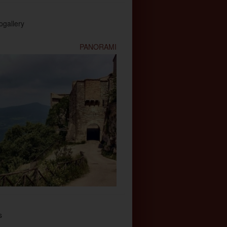
ogallery
PANORAMI
s