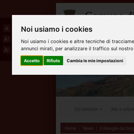
Comune di
Portale Turistico
A
Noi usiamo i cookies
+
A
Noi usiamo i cookies e altre tecniche di tracciame
annunci mirati, per analizzare il traffico sul nostro
-
A
Accetto
Rifiuto
Cambia le mie impostazioni
Info turistiche
Arte e cultur
Home
News
il risveglio dei bor