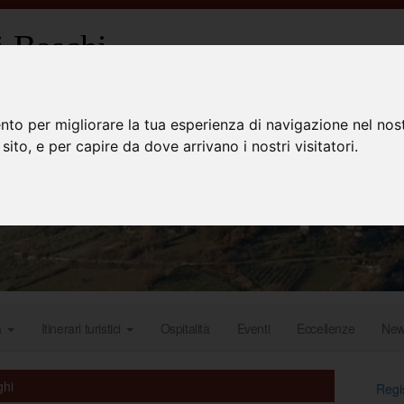
 Baschi
nto per migliorare la tua esperienza di navigazione nel nost
 sito, e per capire da dove arrivano i nostri visitatori.
a
Itinerari turistici
Ospitalità
Eventi
Eccellenze
Ne
ghi
Regis