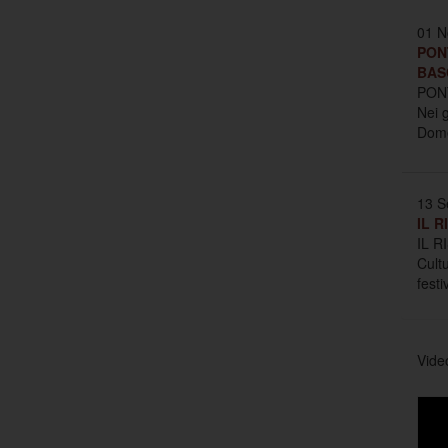
01 N
PON
BAS
PON
Nei 
Dome
13 S
IL R
IL R
Cult
festi
Vide