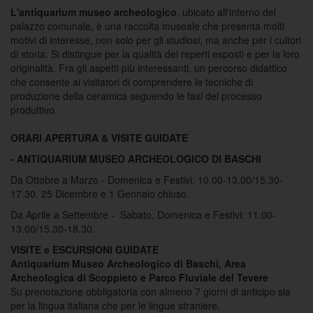
L'antiquarium museo archeologico
, ubicato all'interno del
palazzo comunale, è una raccolta museale che presenta molti
motivi di interesse, non solo per gli studiosi, ma anche per i cultori
di storia. Si distingue per la qualità dei reperti esposti e per la loro
originalità. Fra gli aspetti più interessanti, un percorso didattico
che consente ai visitatori di comprendere le tecniche di
produzione della ceramica seguendo le fasi del processo
produttivo.
ORARI APERTURA & VISITE GUIDATE
- ANTIQUARIUM MUSEO ARCHEOLOGICO DI BASCHI
Da Ottobre a Marzo - Domenica e Festivi: 10.00-13.00/15.30-
17.30. 25 Dicembre e 1 Gennaio chiuso.
Da Aprile a Settembre - Sabato, Domenica e Festivi: 11.00-
13.00/15.30-18.30.
VISITE e ESCURSIONI GUIDATE
Antiquarium Museo Archeologico di Baschi, Area
Archeologica di Scoppieto e Parco Fluviale del Tevere
Su prenotazione obbligatoria con almeno 7 giorni di anticipo sia
per la lingua italiana che per le lingue straniere.