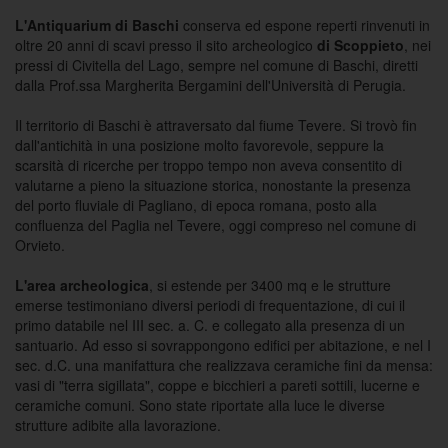
L'Antiquarium di Baschi
conserva ed espone reperti rinvenuti in
oltre 20 anni di scavi presso il sito archeologico
di Scoppieto
, nei
pressi di Civitella del Lago, sempre nel comune di Baschi, diretti
dalla Prof.ssa Margherita Bergamini dell'Università di Perugia.
Il territorio di Baschi è attraversato dal fiume Tevere. Si trovò fin
dall'antichità in una posizione molto favorevole, seppure la
scarsità di ricerche per troppo tempo non aveva consentito di
valutarne a pieno la situazione storica, nonostante la presenza
del porto fluviale di Pagliano, di epoca romana, posto alla
confluenza del Paglia nel Tevere, oggi compreso nel comune di
Orvieto.
L'area archeologica
, si estende per 3400 mq e le strutture
emerse testimoniano diversi periodi di frequentazione, di cui il
primo databile nel III sec. a. C. e collegato alla presenza di un
santuario. Ad esso si sovrappongono edifici per abitazione, e nel I
sec. d.C. una manifattura che realizzava ceramiche fini da mensa:
vasi di "terra sigillata", coppe e bicchieri a pareti sottili, lucerne e
ceramiche comuni. Sono state riportate alla luce le diverse
strutture adibite alla lavorazione.